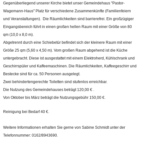
Gegenüberliegend unserer Kirche bietet unser Gemeindehaus "Pastor-
Wagemann-Haus" Platz für verschiedene Zusammenkünfte (Familienfeiern
und Veranstaltungen). Die Räumlichkeiten sind barrierefrei. Ein großzügiger
Eingangsbereich führt in einen großen hellen Raum mit einer Größe von 80
qm (10,0 x 8,0 m).
Abgetrennt durch eine Schiebetür befindet sich der kleinere Raum mit einer
Größe 25 qm (5,60 x 4,50 m). Vom großen Raum abgehend ist die Küche
untergebracht. Diese ist ausgestattet mit einem Elektroherd, Kühlschrank und
Geschirrspüler und Kaffeemaschinen. Die Räumlichkeiten, Kaffeegeschirr und
Bestecke sind für ca. 50 Personen ausgelegt.
Zwei behindertengerechte Toiletten sind stufenlos erreichbar.
Die Nutzung des Gemeindehauses beträgt 120,00 € .
Von Oktober bis März beträgt die Nutzungsgebühr 150,00 €.
Reinigung bei Bedarf 40 €.
Weitere Informationen erhalten Sie gerne von Sabine Schmidt unter der
Telefonnummer: 0162/8943690.